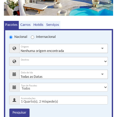
Pacotes
Carros
Hotéis
Serviços
Nacional
Internacional
Origem
Nenhuma origem encontrada
Destino
Data de Ida
Todas as Datas
Tipo de Pacotes
Acomodações
Pesquisar