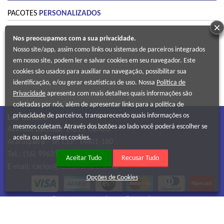
PACOTES
PERSONALIZADOS
×
Nos preocupamos com a sua privacidade.
Nosso site/app, assim como links ou sistemas de parceiros integrados
em nosso site, podem ler e salvar cookies em seu navegador. Este
cookies são usados para auxiliar na navegação, possibilitar sua
identificação, e/ou gerar estatísticas de uso. Nossa
Política de
Privacidade
apresenta com mais detalhes quais informações são
coletadas por nós, além de apresentar links para a política de
privacidade de parceiros, transparecendo quais informações os
Lea Turismo
mesmos coletam. Através dos botões ao lado você poderá escolher se
Avenida Barroso, 1421 / Centro
aceita ou não estes cookies.
Araraquara
-
SP
, CEP:
14801-160
Tel.:
(16) 99631-2223
Aceitar Tudo
Recusar Tudo
E-mail:
carlos@leaturismo.com.br
Opções de Cookies
Marilea Assunta Fernandes Da Silva Pereira Araraquara - Me
CNPJ:
Cidade de origem
04.885.442/0001-13
Condições Gerais / Contratos
Política de Privacidade